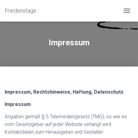
Friedenstage
N
A
V
I
G
Impressum
A
T
I
O
N
U
M
S
Impressum, Rechtshinweise, Haftung, Datenschutz
C
H
A
Impressum
L
T
Angaben gemäß § 5 Telemediengesetz (TMG), so wie es
E
vom Gesetzgeber auf jeder Website verlangt wird.
N
Kontaktdaten zum Herausgeber und Gestalter: